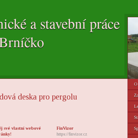
nické a stavební práce
Brníčko
O
dová deska pro pergolu
Z
Le
St
j své vlastní webové
FinVizor
Sp
ránky!
https://finvizor.cz