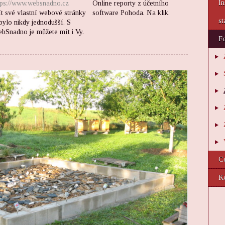
tps://www.websnadno.cz
Online reporty z účetního
In
t své vlastní webové stránky
software Pohoda. Na klik.
st
bylo nikdy jednodušší. S
bSnadno je můžete mít i Vy.
Fo
C
K