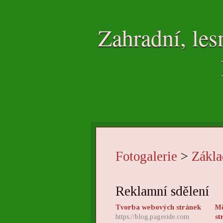
Zahradní, les
Fotogalerie
>
Zákla
Reklamní sdělení
Tvorba webových stránek
Mě
https://blog.pageride.com
st