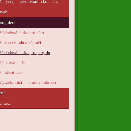
ženýring - povolování a kolaudace
aveb
togalerie
Základová deska pro dům
Stavba schodů a zápraží
Základová deska pro pergolu
Zámková dlažba
Založení sadu
Výsadba růží a betonová obruba
eník
ontakt