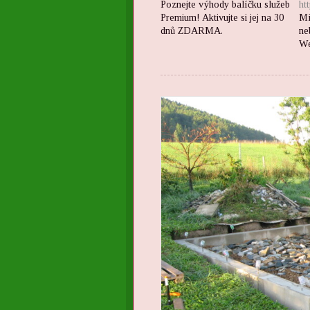
Poznejte výhody balíčku služeb
ht
Premium! Aktivujte si jej na 30
Mí
dnů ZDARMA.
ne
We